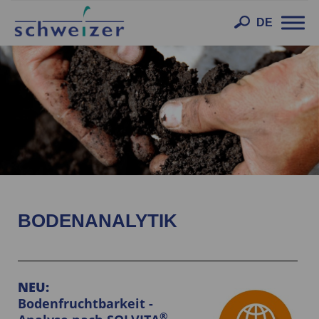
Toggl
DE
navig
BODENANALYTIK
NEU:
Bodenfruchtbarkeit -
®