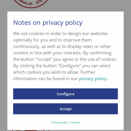
Labor akkreditiert
Notes on privacy policy
nach ISO 17025
We use cookies in order to design our websites
optimally for you and to improve them
continuously, as well as to display news or other
content in line with your interests. By confirming
the button "Accept" you agree to the use of cookies.
By clicking the button "Configure" you can select
Kontakt aquatest
which cookies you wish to allow. Further
information can be found in our
privacy policy
.
Telefon
033 345 02 05
info@aquatest.ch
Configure
Kontaktformular
Accept
Privacy policy
|
Imprint