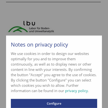
Notes on privacy policy
Kontakt lbu
We use cookies in order to design our websites
Telefon
033 227 57 31
optimally for you and to improve them
info@lbu.ch
continuously, as well as to display news or other
content in line with your interests. By confirming
the button "Accept" you agree to the use of cookies.
Kontaktformular
By clicking the button "Configure" you can select
which cookies you wish to allow. Further
information can be found in our
privacy policy
.
Mehr erfahren
Configure
Swiss Sampler