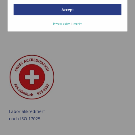
Accept
pick@home
Privacy policy
|
Imprint
Zulassung ÖLN
Labor akkreditiert
nach ISO 17025