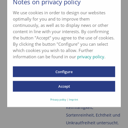
Notes on privacy policy
We use cookies in order to design our websites
optimally for you and to improve them
continuously, as well as to display news or other
content in line with your interests. By confirming
Normen von Swiss-Seed
Arbeitsgemeinschaft zur
the button "Accept" you agree to the use of cookies.
Förderung des
Alle unsere Sämereien und
By clicking the button "Configure" you can select
Futterbaues
which cookies you wish to allow. Further
Mischungen entsprechen
Unsere
information can be found in our
privacy policy
.
den strengen VESKOF-
Futterbaumischungen sind
Qualitätskriterien. Sämtliches
mit dem AGFF-Gütezeichnen
Configure
Saatgut wird durch unser
ausgestattet. Sie werden
eigenes Saatgutlabor und
regelmässig, unter dem
Accept
Agroscope Reckenholz
Mandat der AGFF, durch
sorgfältig auf Reinheit und
Agroscope Reckenholz auf
Privacy policy
|
Imprint
Keimfähigkeit geprüft.
Keimfähigkeit,
Sortenreinheit, Echtheit und
Unkrautfreiheit untersucht.