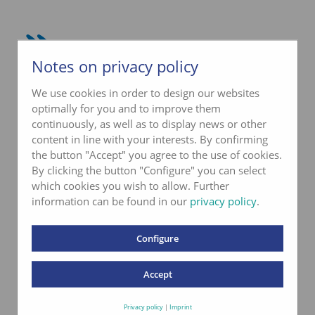
Notes on privacy policy
We use cookies in order to design our websites
Kontakt Aquatest
optimally for you and to improve them
continuously, as well as to display news or other
Uttigenstrasse 75
content in line with your interests. By confirming
CH-3661 Uetendorf
the button "Accept" you agree to the use of cookies.
By clicking the button "Configure" you can select
Telefon
+ 41 33 345 02 05
which cookies you wish to allow. Further
info@aquatest.ch
information can be found in our
privacy policy
.
Kontaktformular
Configure
Accept
Privacy policy
|
Imprint