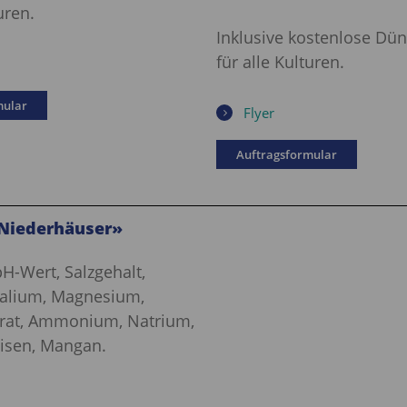
uren.
Inklusive kostenlose Dü
für alle Kulturen.
mular
Flyer
Auftragsformular
Niederhäuser»
H-Wert, Salzgehalt,
alium, Magnesium,
trat, Ammonium, Natrium,
Eisen, Mangan.