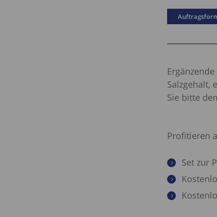
Auftragsfor
Ergänzende 
Salzgehalt, 
Sie bitte de
Profitieren 
Set zur
Kostenl
Kostenlo