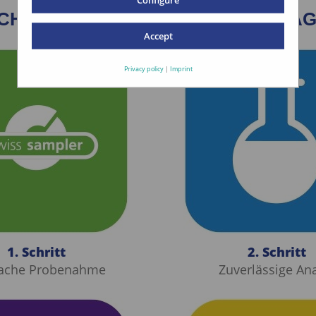
ACHE SCHRITTE FÜR MEHR ERTRA
Accept
Privacy policy
|
Imprint
1. Schritt
2. Schritt
fache Probenahme
Zuverlässige An