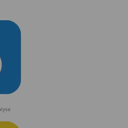
G
alyse