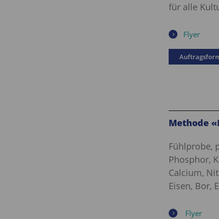
für alle Kult
Flyer
Auftragsfor
Methode «
Fühlprobe, p
Phosphor, K
Calcium, Ni
Eisen, Bor, 
Flyer