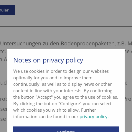
mular
Untersuchungen zu den Bodenprobenpaketen, z.B. 
etc. sind gegen Aufpreis erhältlich. Details und Prei
Notes on privacy policy
m Auftragsformular.
We use cookies in order to design our websites
optimally for you and to improve them
auch Sie von unseren zusätzlichen Dienstleistungen:
continuously, as well as to display news or other
content in line with your interests. By confirming
the button "Accept" you agree to the use of cookies.
 Probenentnahme
«Swiss Sampler»
, kostenlos ab 5 Pr
By clicking the button "Configure" you can select
oser Proben-Abholdienst
«pick@home»
which cookies you wish to allow. Further
information can be found in our
privacy policy
.
se Düngeberatung für alle Kulturen
Configure