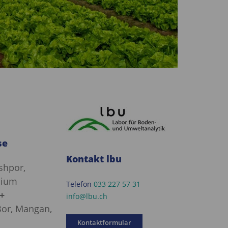
se
Kontakt lbu
shpor,
cium
Telefon
033 227 57 31
+
info@lbu.ch
or, Mangan,
Kontaktformular