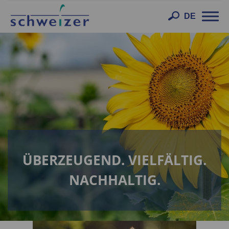
Toggl
DE
navig
ÜBERZEUGEND. VIELFÄLTIG.
NACHHALTIG.