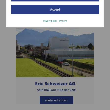
Filialen
Kundennähe garantiert
Accept
mehr erfahren
Privacy policy
|
Imprint
Eric Schweizer AG
Seit 1840 am Puls der Zeit
mehr erfahren