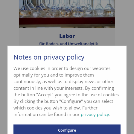
Labor
für Boden- und Umweltanalytik
Notes on privacy policy
mehr erfahren
We use cookies in order to design our websites
optimally for you and to improve them
continuously, as well as to display news or other
content in line with your interests. By confirming
the button "Accept" you agree to the use of cookies.
By clicking the button "Configure" you can select
which cookies you wish to allow. Further
information can be found in our
privacy policy
.
Configure