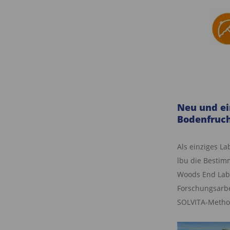
Neu und ei
Bodenfruch
Als einziges L
lbu die Bestim
Woods End Labs
Forschungsarbe
SOLVITA-Method