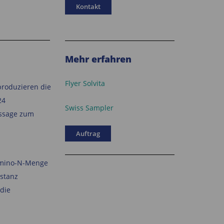
Kontakt
Mehr erfahren
Flyer Solvita
produzieren die
24
Swiss Sampler
ussage zum
Auftrag
mino-N-Menge
bstanz
 die