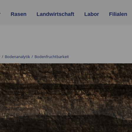
r
Rasen
Landwirtschaft
Labor
Filialen
r
/
Bodenanalytik
/
Bodenfruchtbarkeit