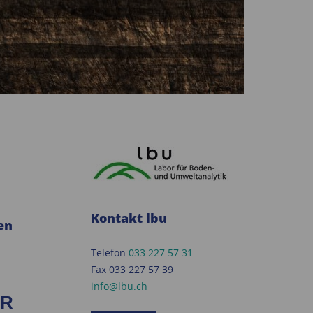
Kontakt lbu
en
Telefon
033 227 57 31
Fax 033 227 57 39
info@lbu.ch
ER