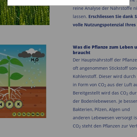
reine Analyse der Nährstoffe n
lassen.
Erschliessen Sie dank
volle Nutzungspotenzial Ihres
Was die Pflanze zum Leben 
braucht
Der Hauptnährstoff der Pflanzen
oft angenommen Stickstoff
son
Kohlenstoff. Dieser wird durch
in Form
von CO
aus der Luft 
2
Bereitgestellt wird
das CO
dur
2
der Bodenlebewesen.
Je besse
Bakterien, Pilzen, Algen und
anderen
Lebewesen versorgt is
CO
steht den Pflanzen
zur Ver
2