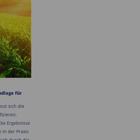
ndlage für
st sich die
izieren,
 Die Ergebnisse
 in der Praxis
sich durch die