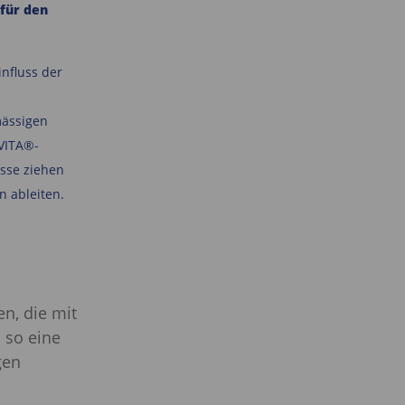
für den
influss der
mässigen
VITA®-
üsse ziehen
 ableiten.
n, die mit
 so eine
gen