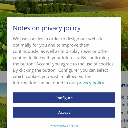
Notes on privacy policy
We use cookies in order to design our websites
optimally for you and to improve them
continuously, as well as to display news or other
content in line with your interests. By confirming
the button "Accept" you agree to the use of cookies.
By clicking the button "Configure" you can select
which cookies you wish to allow. Further
information can be found in our
privacy policy
.
Fruchtbarer Boden – die Gru
den Anbauerfolg
Dank der SOLVITA®-Methode läs
Configure
Bodenfruchtbarkeit nun quantif
Accept
darstellen und interpretieren.
liefern Lösungsansätze für viele
Privacy policy
|
Imprint
festgestellte Probleme, welche 