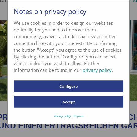
Notes on privacy policy
We use cookies in order to design our websites
optimally for you and to improve them
continuously, as well as to display news or other
content in line with your interests. By confirming
the button "Accept" you agree to the use of cookies.
By clicking the button "Configure" you can select
which cookies you wish to allow. Further
information can be found in our
privacy policy
.
Configure
Accept
ROBEN ALS BASIS FÜR EINEN S
Privacy policy
|
Imprint
UND EINEN ERTRAGSREICHEN GA