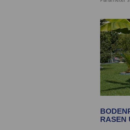
BODENP
RASEN 