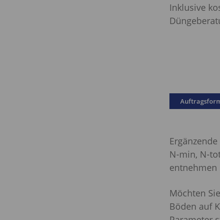
I
nklusive ko
Düngeberat
Auftragsfor
Ergänzende 
N-min, N-tot
entnehmen S
Möchten Sie
Böden auf K
Parameter s