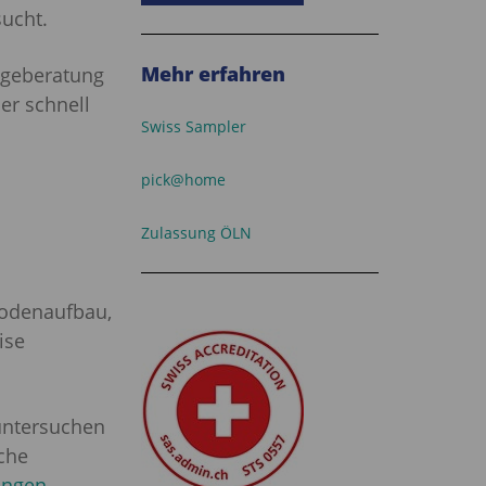
ucht.
Mehr erfahren
ngeberatung
er schnell
Swiss Sampler
pick@home
Zulassung ÖLN
Bodenaufbau,
ise
 untersuchen
che
ungen.