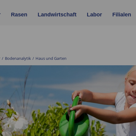
r
Rasen
Landwirtschaft
Labor
Filialen
r
/
Bodenanalytik
/
Haus und Garten