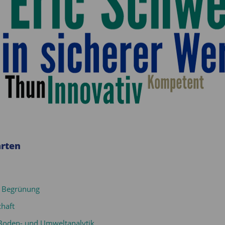
rten
 Begrünung
haft
 Boden- und Umweltanalytik