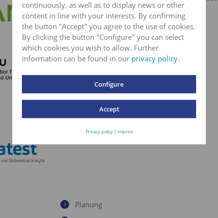
continuously, as well as to display news or other
Katzen & Pferde
content in line with your interests. By confirming
the button "Accept" you agree to the use of cookies.
By clicking the button "Configure" you can select
which cookies you wish to allow. Further
information can be found in our
privacy policy
.
Bodenuntersuchungen
Umweltanalytik
Configure
Biologische Schädlingsbekämpfung
Accept
Privacy policy
|
Imprint
Kompetenz in der Wasseranalytik
Planung