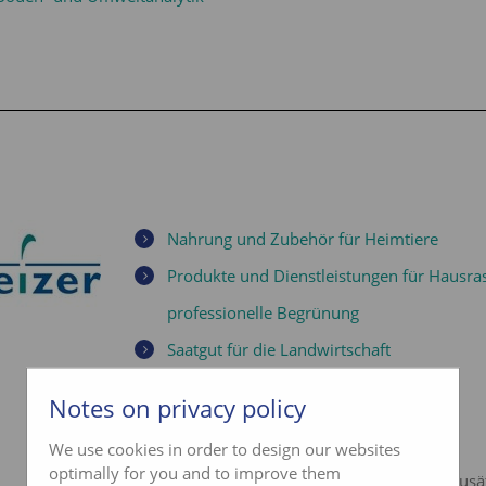
Nahrung und Zubehör für Heimtiere
Produkte und Dienstleistungen für Hausra
professionelle Begrünung
Saatgut für die Landwirtschaft
2 Engrosfilialen
Notes on privacy policy
We use cookies in order to design our websites
optimally for you and to improve them
Nahrungsergänzungsmittel und Futterzusä