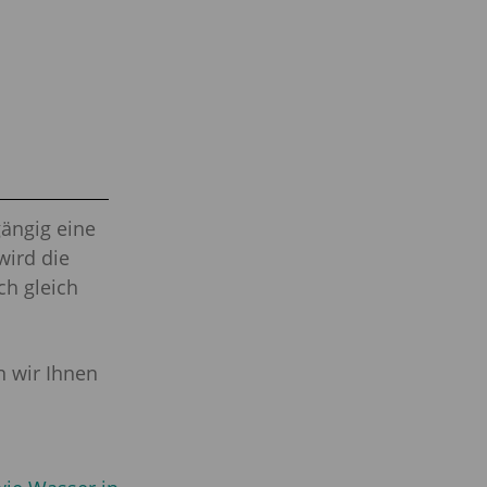
gängig eine
wird die
ch gleich
n wir Ihnen