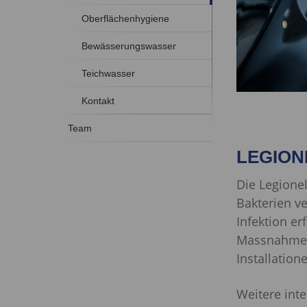
Oberflächenhygiene
Bewässerungswasser
Teichwasser
Kontakt
Team
LEGIO
Die Legione
Bakterien ve
Infektion er
Massnahmen 
Installation
Weitere int