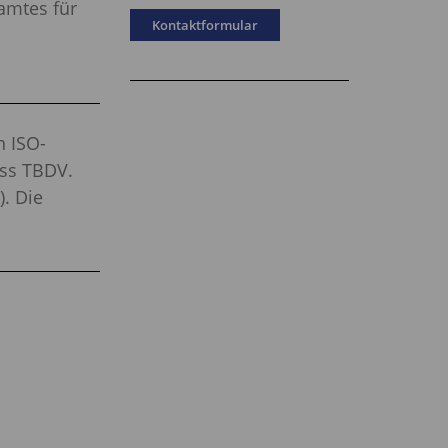
amtes für
Kontaktformular
n ISO-
ss TBDV.
. Die