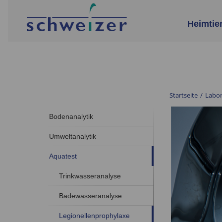
Heimtie
Startseite
/
Labo
Bodenanalytik
Umweltanalytik
Aquatest
Trinkwasseranalyse
Badewasseranalyse
Legionellenprophylaxe