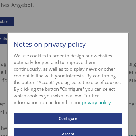
ches Angebot.
ular
mular
Notes on privacy policy
We use cookies in order to design our websites
optimally for you and to improve them
agekräftiges Resultat zu erhalten, empfehlen wir vor
continuously, as well as to display news or other
te Installationsanalyse vor Ort durch Aquatest. Dabei 
content in line with your interests. By confirming
erforderlichen Proben bestimmt und diese werden au
the button "Accept" you agree to the use of cookies.
By clicking the button "Configure" you can select
which cookies you wish to allow. Further
information can be found in our
privacy policy
.
en und Interpretationen von Probeergebnissen stehe
nlich zur Verfügung.
Configure
ichen Grundlagen finden Sie auf der Homepage des
Accept