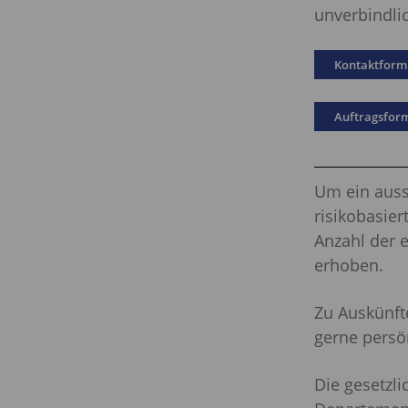
unverbindli
Kontaktform
Auftragsfor
Um ein auss
risikobasier
Anzahl der 
erhoben.
Zu Auskünft
gerne persö
Die gesetzl