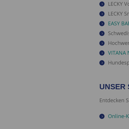
LECKY V
LECKY Sn
EASY BAR
Schwedi
Hochwer
VITANA 
Hundesp
UNSER 
Entdecken S
Online-K