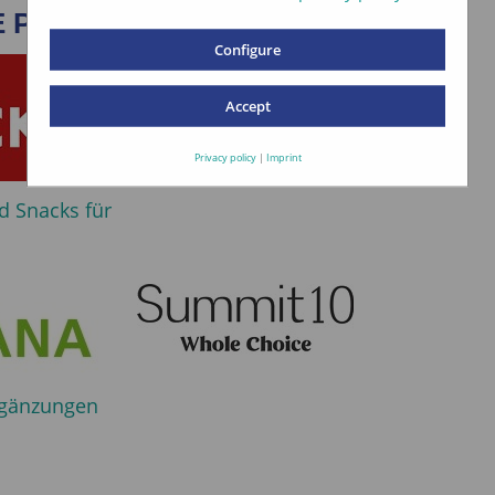
 PRODUKTLINIEN
Configure
Accept
Privacy policy
|
Imprint
 Snacks für
gänzungen