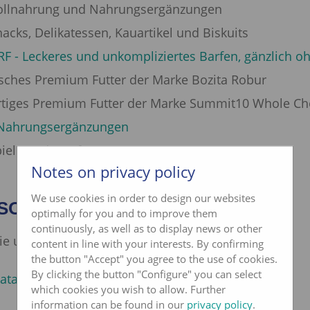
ollnahrung und Nahrungsergänzungen
acks, Delikatessen, Kauartikel und Biskuits
F - Leckeres und unkompliziertes Barfen, gänzlich o
sches Premium Futter der Marke Bozita Robur
tiges Premium Futter der Marke Summit10 Whole Ch
Nahrungsergänzungen
iele und Näpfe
Notes on privacy policy
We use cookies in order to design our websites
SORTIMENT
optimally for you and to improve them
continuously, as well as to display news or other
ie unser komplettes Angebot online:
content in line with your interests. By confirming
the button "Accept" you agree to the use of cookies.
By clicking the button "Configure" you can select
atalog
which cookies you wish to allow. Further
information can be found in our
privacy policy
.