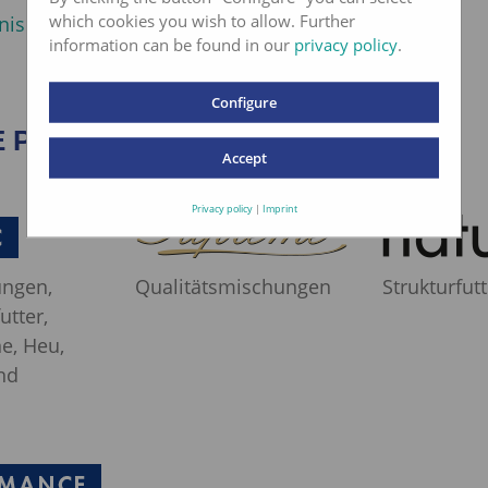
which cookies you wish to allow. Further
nis der Verkaufsstellen
information can be found in our
privacy policy
.
Configure
 PRODUKTLINIEN
Accept
Privacy policy
|
Imprint
ngen,
Qualitätsmischungen
Strukturfut
utter,
e, Heu,
nd