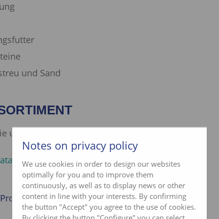
rung
gsfutter
teine
streu und Sand
SORTIMENT
ie unser komplettes Angebot online:
Notes on privacy policy
atalog (pdf)
We use cookies in order to design our websites
optimally for you and to improve them
continuously, as well as to display news or other
content in line with your interests. By confirming
rodukte finden Sie im Fachhandel.
the button "Accept" you agree to the use of cookies.
By clicking the button "Configure" you can select