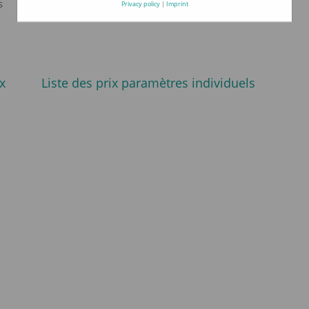
s
Privacy policy
|
Imprint
x
Liste des prix paramètres individuels