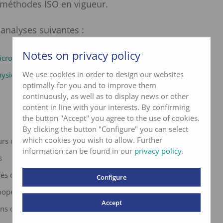
 méthodes ISO en vigueur.
 analyses suivantes :
Notes on privacy policy
crobiologique de l’eau potable
We use cookies in order to design our websites
ysico-chimique de l’eau potable
optimally for you and to improve them
continuously, as well as to display news or other
content in line with your interests. By confirming
s
the button "Accept" you agree to the use of cookies.
By clicking the button "Configure" you can select
which cookies you wish to allow. Further
urs d’eau
information can be found in our
privacy policy
.
s
res de sources
Configure
oopératives d’eau
Accept
ons d’alpage