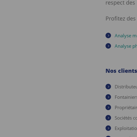
respect des
Profitez des
Analyse mi
Analyse ph
Nos client
Distribute
Fontainier
Propriétai
Sociétés c
Exploitati