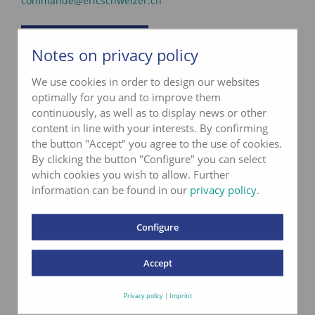
commande@ericschweizer.ch
Formulaire de contact
Notes on privacy policy
We use cookies in order to design our websites
optimally for you and to improve them
Bien-être pour votre sol
continuously, as well as to display news or other
content in line with your interests. By confirming
the button "Accept" you agree to the use of cookies.
By clicking the button "Configure" you can select
which cookies you wish to allow. Further
information can be found in our
privacy policy
.
Configure
Accept
Privacy policy
|
Imprint
Télécharchez
la brochure maintenant