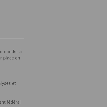
demander à
ur place en
lyses et
ent fédéral