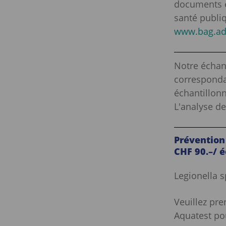
documents et
santé publi
www.bag.ad
Notre échan
corresponda
échantillonn
L'analyse de
Prévention 
CHF 90.–/ é
Legionella s
Veuillez pre
Aquatest po