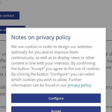
.
e contact
de commande
Notes on privacy policy
We use cookies in order to design our websites
optimally for you and to improve them
r un résultat probant, nous vous recommandons de 
continuously, as well as to display news or other
ffectuer au préalable une analyse des installations s
content in line with your interests. By confirming
s risques. Nous pourrons alors déterminer le nombre
the button "Accept" you agree to the use of cookies.
ns nécessaires et les prélever à ce moment-là.
By clicking the button "Configure" you can select
which cookies you wish to allow. Further
information can be found in our
privacy policy
.
dons volontiers à interpréter les résultats de vos ana
tre disposition pour toute question.
Configure
ez les bases légales sur le site Internet du Départem
Accept