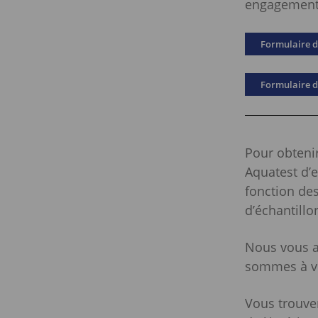
engagement
Formulaire d
Formulaire 
Pour obteni
Aquatest d’e
fonction de
d’échantillo
Nous vous ai
sommes à vo
Vous trouver