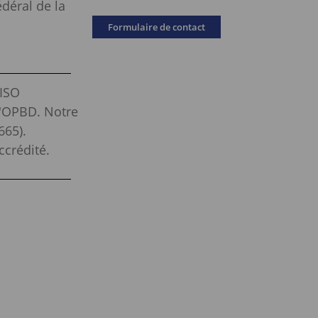
édéral de la
Formulaire de contact
 ISO
l'OPBD. Notre
665).
ccrédité.