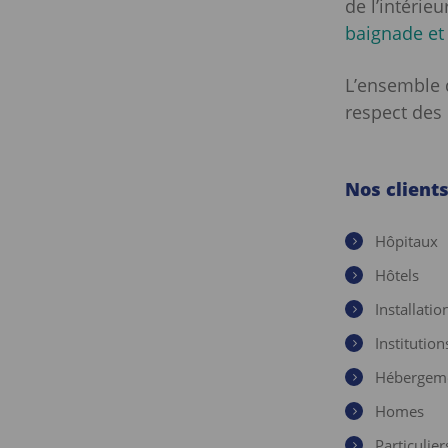
de l’intérieu
baignade et
L’ensemble 
respect des
Nos client
Hôpitaux
Hôtels
Installatio
Institutio
Hébergeme
Homes
Particulier