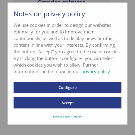
Grandes cultures
Maïs ensilage/grains, colza, soja, tournesol,
Notes on privacy policy
pois protéagineux, féveroles, lupins, céréales,
betteraves fourragères, cultures spéciales.
We use cookies in order to design our websites
optimally for you and to improve them
en savoir de plus
continuously, as well as to display news or other
content in line with your interests. By confirming
the button "Accept" you agree to the use of cookies.
By clicking the button "Configure" you can select
which cookies you wish to allow. Further
information can be found in our
privacy policy
.
Configure
Accept
Privacy policy
|
Imprint