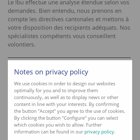
Le lbu effectue une analyse étendue selon vos
demandes. Bien entendu, nous prenons en
compte les directives cantonales et mettons à
votre disposition des recipients adéquats. Nos
spécialistes compétents vous conseillent
volontiers.
Notes on privacy policy
We use cookies in order to design our websites
optimally for you and to improve them
continuously, as well as to display news or other
content in line with your interests. By confirming
Contact lbu
the button "Accept" you agree to the use of cookies.
By clicking the button "Configure" you can select
which cookies you wish to allow. Further
Téléphone
033 227 57 31
information can be found in our
privacy policy
.
info@lbu.ch