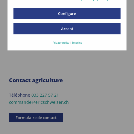
amidon. La nouvelle variété PRIVAT m'a
convaincu avec son gros épi bien rempli.
Configure
»
Accept
Nicolas Ganguin,
Agriculteur d'Eschert/BE
60 vaches laitières, 49 ha, 13 ha de maïs, zone
Privacy policy
|
Imprint
de montagne
Contact agriculture
Téléphone
033 227 57 21
commande@ericschweizer.ch
Formulaire de contact