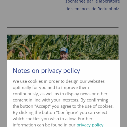
spontanée par le laboratoire
de semences de Reckenholz.
Notes on privacy policy
We use cookies in order to design our websites
optimally for you and to improve them
continuously, as well as to display news or other
content in line with your interests. By confirming
the button "Accept" you agree to the use of cookies.
By clicking the button "Configure" you can select
« SCHWEIZER me propose un grand choix
which cookies you wish to allow. Further
de variétés de maïs à forte teneur en
information can be found in our
privacy policy
.