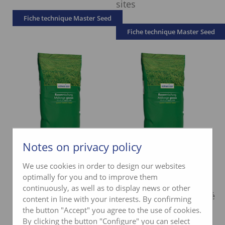
sites
Fiche technique Master Seed
Fiche technique Master Seed
Notes on privacy policy
MASTER SEED
MASTER SEED TEE
We use cookies in order to design our websites
MOUNTAIN
optimally for you and to improve them
Mélange de
FAIRWAY
continuously, as well as to display news or other
regarnissage de qualité
content in line with your interests. By confirming
Parcours parfait,
supérieure pour les
the button "Accept" you agree to the use of cookies.
également sur les sites
By clicking the button "Configure" you can select
aires de départ