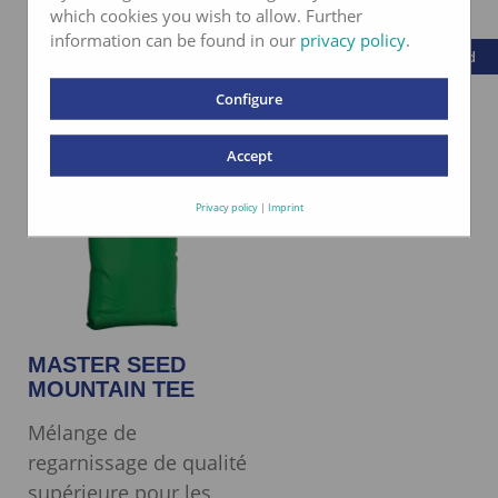
d’altitude et ombragés
which cookies you wish to allow. Further
information can be found in our
privacy policy
.
Fiche technique Master Seed
Fiche technique Master Seed
Configure
Accept
Privacy policy
|
Imprint
MASTER SEED
MOUNTAIN TEE
Mélange de
regarnissage de qualité
supérieure pour les