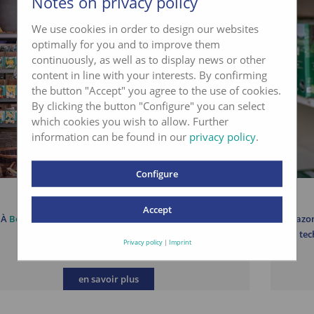
Notes on privacy policy
We use cookies in order to design our websites
optimally for you and to improve them
continuously, as well as to display news or other
content in line with your interests. By confirming
the button "Accept" you agree to the use of cookies.
By clicking the button "Configure" you can select
which cookies you wish to allow. Further
information can be found in our
privacy policy
.
Configure
Succursales engros
Accept
À
Bern
et
Cheseaux
. Pas de vente aux particuliers.
Gazon
tec
Privacy policy
|
Imprint
en savoir plus