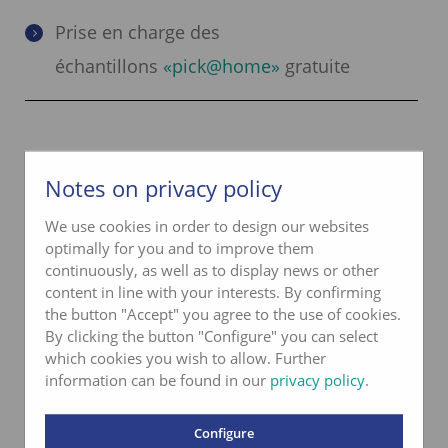
Prise en charge des
échantillons
«pick@home»
gratuite
Notes on privacy policy
We use cookies in order to design our websites
optimally for you and to improve them
Contact lbu
continuously, as well as to display news or other
content in line with your interests. By confirming
the button "Accept" you agree to the use of cookies.
Téléphone
033 227 57 31
By clicking the button "Configure" you can select
info@lbu.ch
which cookies you wish to allow. Further
information can be found in our
privacy policy
.
Formulaire de contact
Configure