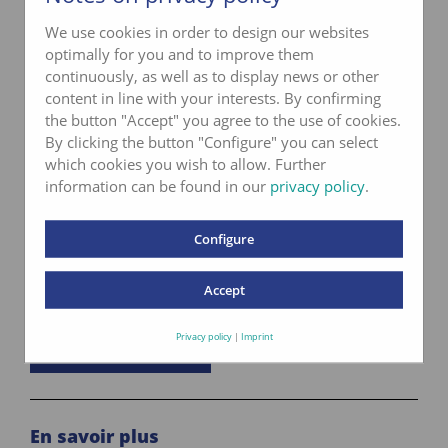
We use cookies in order to design our websites
optimally for you and to improve them
continuously, as well as to display news or other
content in line with your interests. By confirming
the button "Accept" you agree to the use of cookies.
By clicking the button "Configure" you can select
which cookies you wish to allow. Further
information can be found in our
privacy policy
.
Contact lbu
Configure
Téléphone
033 227 57 31
Accept
info@lbu.ch
Privacy policy
|
Imprint
Formulaire de contact
En savoir plus