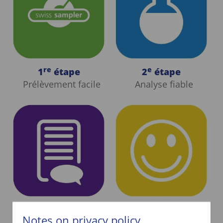
re
e
1
étape
2
étape
Prélèvement facile
Analyse fiable
e
e
3
étape
4
étape
Notes on privacy policy
Résultats et conseils
Succès de la culture