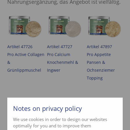
Nahrungsergänzung, das Angebot ist vielfältig.
Artikel 47726
Artikel 47727
Artikel 47897
Pro Active Collagen
Pro Calcium
Pro Appetite
&
Knochenmehl &
Pansen &
Grünlippmuschel
Ingwer
Ochsenziemer
Topping
Notes on privacy policy
We use cookies in order to design our websites
optimally for you and to improve them