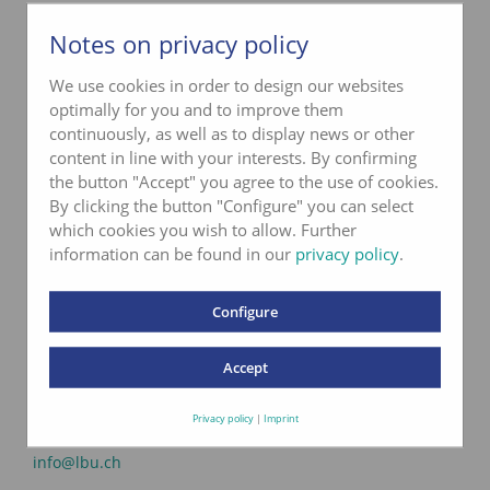
ab Auftragseingang).
Notes on privacy policy
Bei Paketsendungen, welche die
We use cookies in order to design our websites
Mindestprobenmengen unterschreiten, werden die
optimally for you and to improve them
Portokosten verrechnet.
continuously, as well as to display news or other
content in line with your interests. By confirming
pick@home ist ein Dienst von Login Post.
the button "Accept" you agree to the use of cookies.
By clicking the button "Configure" you can select
which cookies you wish to allow. Further
information can be found in our
privacy policy
.
Configure
Accept
Kontakt lbu
Privacy policy
|
Imprint
Telefon
033 227 57 31
info@lbu.ch