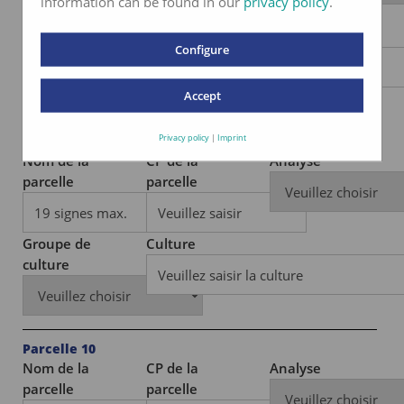
information can be found in our
privacy policy
.
Groupe de
Culture
Configure
culture
Accept
Privacy policy
|
Imprint
Parcelle 9
Nom de la
CP de la
Analyse
parcelle
parcelle
Groupe de
Culture
culture
Parcelle 10
Nom de la
CP de la
Analyse
parcelle
parcelle