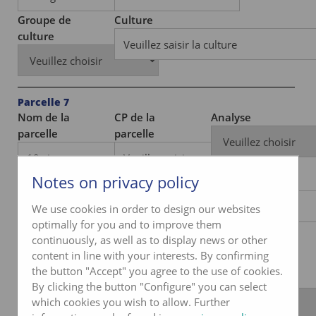
Groupe de
Culture
culture
Parcelle 7
Nom de la
CP de la
Analyse
parcelle
parcelle
Notes on privacy policy
Groupe de
Culture
culture
We use cookies in order to design our websites
optimally for you and to improve them
continuously, as well as to display news or other
content in line with your interests. By confirming
Parcelle 8
the button "Accept" you agree to the use of cookies.
Nom de la
CP de la
Analyse
By clicking the button "Configure" you can select
parcelle
parcelle
which cookies you wish to allow. Further