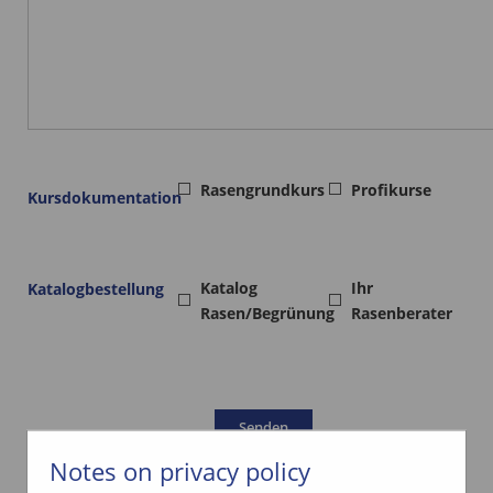
Rasengrundkurs
Profikurse
Kursdokumentation
Katalog
Ihr
Katalogbestellung
Rasen/Begrünung
Rasenberater
Notes on privacy policy